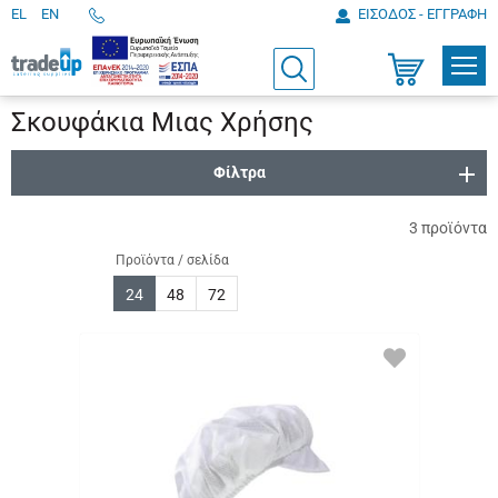
EL
EN
ΕΙΣΟΔΟΣ - ΕΓΓΡΑΦΗ
Τηλεφωνικές
παραγγελίες
ΠΡΟΪ
Αναζήτηση
Καλάθι
Αγορών
Σκουφάκια Μιας Χρήσης
Φίλτρα
3
προϊόντα
Προϊόντα / σελίδα
24
48
72
ΠΡΟΣΘΗΚΗ
ΣΤΑ
ΑΓΑΠΗΜΕΝΑ
ΜΟΥ