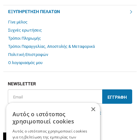
ΕΞΥΠΗΡΕΤΗΣΗ ΠΕΛΑΤΩΝ
Γίνε μέλος
Συχνές ερωτήσεις
Τρόποι Πληρωμής
Τρόποι Παραγγελίας, Αποστολής & Μεταφορικά
Πολιτική Επιστροφών
Ο λογαριασμός μου
NEWSLETTER
ΕΓΓΡΑΦΗ
×
Αυτός ο ιστότοπος
Έχω διαβάσει κι αποδέχομαι τους
όρους χρήσης
χρησιμοποιεί cookies
Αυτός ο ιστότοπος χρησιμοποιεί cookies
για τη βελτίωση της εμπειρίας των