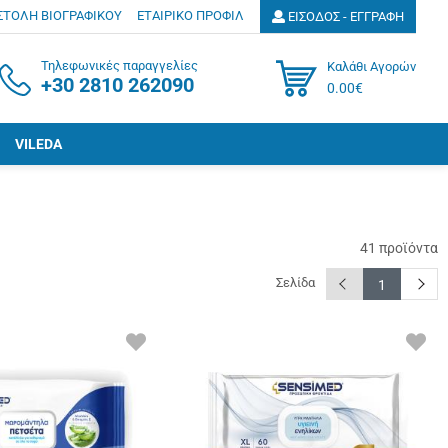
ΣΤΟΛΗ ΒΙΟΓΡΑΦΙΚΟΥ
ΕΤΑΙΡΙΚΟ ΠΡΟΦΙΛ
ΕΙΣΟΔΟΣ - ΕΓΓΡΑΦΗ
Τηλεφωνικές παραγγελίες
Καλάθι Αγορών
+30 2810 262090
0.00€
VILEDA
41
προϊόντα
Σελίδα
button.prev
butt
1
ΠΡΟΣΘΗΚΗ
ΠΡΟ
ΣΤΑ
ΣΤΑ
ΑΓΑΠΗΜΕΝΑ
ΑΓΑ
ΜΟΥ
ΜΟΥ