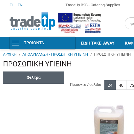
EL
EN
TradeUp B2B - Catering Supplies
field
ΠΡΟΪΟΝΤΑ
ΕΙΔΗ TAKE-AWAY
ΚΑΦ
ΑΡΧΙΚΗ
ΑΠΟΛΥΜΑΝΣΗ - ΠΡΟΣΩΠΙΚΗ ΥΓΙΕΙΝΗ
ΠΡΟΣΩΠΙΚΗ ΥΓΙΕΙΝΗ
ΑΝΑΛΩΣΙΜΑ & ΣΥΣΚΕΥΑΣΙΕΣ
ΠΡΟΣΩΠΙΚΗ ΥΓΙΕΙΝΗ
ΕΙΔΗ ΚΟΥΖΙΝΑΣ & ΣΕΡΒΙΡΙΣΜΑΤΟΣ
Φίλτρα
ΑΠΟΛΥΜΑΝΣΗ - ΠΡΟΣΩΠΙΚΗ
ΥΓΙΕΙΝΗ
Προϊόντα / σελίδα
24
48
7
Υποκατηγορία
ΑΠΟΡΡΥΠΑΝΤΙΚΑ - ΚΑΘΑΡΙΣΤΙΚΑ
AMENITIES
ΕΙΔΗ ΚΑΘΑΡΙΣΜΟΥ
ΠΡΟΣΩΠΙΚΗ ΥΓΙΕΙΝΗ
ΑΞΕΣΟΥΑΡ ΕΠΙΣΚΕΠΤΗ &
AMENITIES
Είδος
ΧΑΡΤΙΚΑ