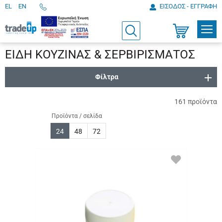
EL
EN
ΕΙΣΟΔΟΣ - ΕΓΓΡΑΦΗ
Τηλεφωνικές
παραγγελίες
ΠΡΟΪ
Αναζήτηση
Καλάθι
Αγορών
ΕΙΔΗ ΚΟΥΖΙΝΑΣ & ΣΕΡΒΙΡΙΣΜΑΤΟΣ
Φίλτρα
161
προϊόντα
Προϊόντα / σελίδα
24
48
72
ΠΡΟΣΘΗΚΗ
ΣΤΑ
ΑΓΑΠΗΜΕΝΑ
ΜΟΥ