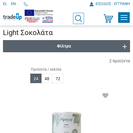
EL
EN
ΕΙΣΟΔΟΣ - ΕΓΓΡΑΦΗ
Τηλεφωνικές
παραγγελίες
ΠΡΟΪ
Αναζήτηση
Καλάθι
Αγορών
Light Σοκολάτα
Φίλτρα
2
προϊόντα
Προϊόντα / σελίδα
24
48
72
ΠΡΟΣΘΗΚΗ
ΣΤΑ
ΑΓΑΠΗΜΕΝΑ
ΜΟΥ