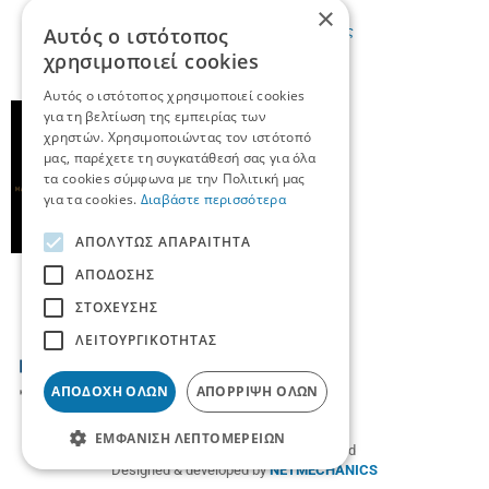
×
Έχω διαβάσει κι αποδέχομαι τους
όρους χρήσης
Αυτός ο ιστότοπος
χρησιμοποιεί cookies
Αυτός ο ιστότοπος χρησιμοποιεί cookies
για τη βελτίωση της εμπειρίας των
χρηστών. Χρησιμοποιώντας τον ιστότοπό
μας, παρέχετε τη συγκατάθεσή σας για όλα
τα cookies σύμφωνα με την Πολιτική μας
για τα cookies.
Διαβάστε περισσότερα
ΑΠΟΛΎΤΩΣ ΑΠΑΡΑΊΤΗΤΑ
ΑΠΌΔΟΣΗΣ
ΣΤΌΧΕΥΣΗΣ
ΛΕΙΤΟΥΡΓΙΚΌΤΗΤΑΣ
ΑΠΟΔΟΧΉ ΌΛΩΝ
ΑΠΌΡΡΙΨΗ ΌΛΩΝ
ΕΜΦΆΝΙΣΗ ΛΕΠΤΟΜΕΡΕΙΏΝ
© 2026
TradeUp
- All rights reserved
Designed & developed by
NETMECHANICS