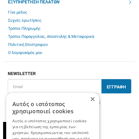
ΕΞΥΠΗΡΕΤΗΣΗ ΠΕΛΑΤΩΝ
Γίνε μέλος
Συχνές ερωτήσεις
Τρόποι Πληρωμής
Τρόποι Παραγγελίας, Αποστολής & Μεταφορικά
Πολιτική Επιστροφών
Ο λογαριασμός μου
NEWSLETTER
ΕΓΓΡΑΦΗ
×
Έχω διαβάσει κι αποδέχομαι τους
όρους χρήσης
Αυτός ο ιστότοπος
χρησιμοποιεί cookies
Αυτός ο ιστότοπος χρησιμοποιεί cookies
για τη βελτίωση της εμπειρίας των
χρηστών. Χρησιμοποιώντας τον ιστότοπό
μας, παρέχετε τη συγκατάθεσή σας για όλα