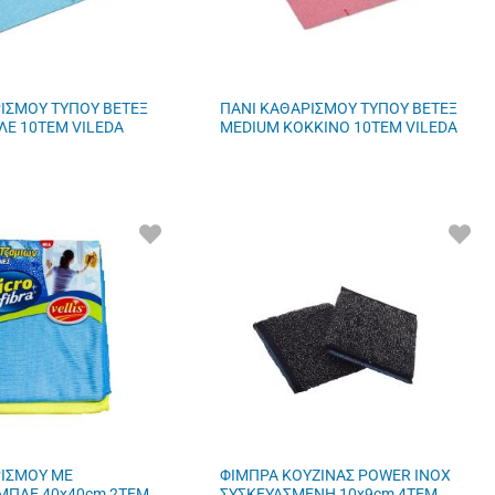
ΙΣΜΟΥ ΤΥΠΟΥ ΒΕΤΕΞ
ΠΑΝΙ ΚΑΘΑΡΙΣΜΟΥ ΤΥΠΟΥ ΒΕΤΕΞ
Ε 10ΤΕΜ VILEDA
MEDIUM ΚΟΚΚΙΝΟ 10ΤΕΜ VILEDA
ΠΡΟΣΘΗΚΗ
ΠΡΟ
ΣΤΑ
ΣΤΑ
ΑΓΑΠΗΜΕΝΑ
ΑΓΑ
ΜΟΥ
ΜΟΥ
ΡΙΣΜΟΥ ΜΕ
ΦΙΜΠΡΑ ΚΟΥΖΙΝΑΣ POWER INOX
ΜΠΛΕ 40x40cm 2ΤΕΜ
ΣΥΣΚΕΥΑΣΜΕΝΗ 10x9cm 4ΤΕΜ