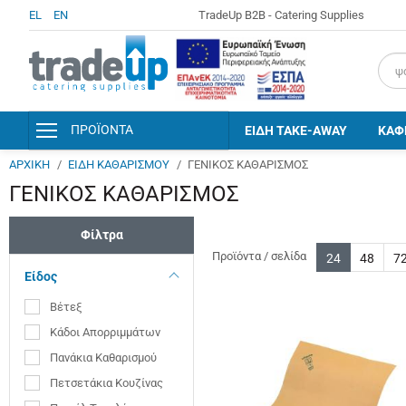
EL
EN
TradeUp B2B - Catering Supplies
field
ΠΡΟΪΟΝΤΑ
ΕΙΔΗ TAKE-AWAY
ΚΑΦ
ΑΡΧΙΚΗ
ΕΙΔΗ ΚΑΘΑΡΙΣΜΟΥ
ΓΕΝΙΚΟΣ ΚΑΘΑΡΙΣΜΟΣ
ΑΝΑΛΩΣΙΜΑ & ΣΥΣΚΕΥΑΣΙΕΣ
ΓΕΝΙΚΟΣ ΚΑΘΑΡΙΣΜΟΣ
ΕΙΔΗ ΚΟΥΖΙΝΑΣ & ΣΕΡΒΙΡΙΣΜΑΤΟΣ
Φίλτρα
ΑΠΟΛΥΜΑΝΣΗ - ΠΡΟΣΩΠΙΚΗ
ΥΓΙΕΙΝΗ
Προϊόντα / σελίδα
24
48
7
Είδος
ΑΠΟΡΡΥΠΑΝΤΙΚΑ - ΚΑΘΑΡΙΣΤΙΚΑ
Βέτεξ
ΕΙΔΗ ΚΑΘΑΡΙΣΜΟΥ
Κάδοι Απορριμμάτων
ΑΞΕΣΟΥΑΡ ΕΠΙΣΚΕΠΤΗ &
Πανάκια Καθαρισμού
AMENITIES
Πετσετάκια Κουζίνας
ΧΑΡΤΙΚΑ