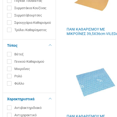
Πιγκάλ Τουαλέτας
Συρματάκια Κουζίνας
ΚΑΦΕΣ- ΡΟΦΗΜΑ
Συρματόβουρτσες
ΑΞΕΣΟΥΑΡ BARISTA
Σφουγγάρια Καθαρισμού
ΠΑΝΙ ΚΑΘΑΡΙΣΜΟΥ ΜΕ
Τρόλει Καθαρίσματος
VILEDA
ΜΙΚΡΟΪΝΕΣ 39,5X36cm VILED
Τύπος
Βέτεξ
Γενικού Καθαρισμού
Μικροΐνες
Ρολό
Φύλλο
Χαρακτηριστικά
Αντιβακτηριδιακό
Αντιχαρακτικό
ΠΑΝΙ ΚΑΘΑΡΙΣΜΟΥ ΜΕ