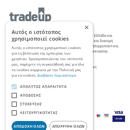
9x16cm
×
Αυτός ο ιστότοπος
Η TradeUp Catering supplies δραστηριοποιείται σε Ελλάδα και
χρησιμοποιεί cookies
εξωτερικό με αντικείμενο την εισαγωγή, εμπορία και διανομή
χονδρικής σε είδη καθαριότητας & απολύμανσης, απορρυπαντικά,
Αυτός ο ιστότοπος χρησιμοποιεί cookies
χαρτικά, ροφήματα, αξεσουάρ Barista και είδη συσκευασίας.
για τη βελτίωση της εμπειρίας των
χρηστών. Χρησιμοποιώντας τον ιστότοπό
+30 2810 262090
,
info@tradeup.gr
μας, παρέχετε τη συγκατάθεσή σας για όλα
ΗΡΑΚΛΕΙΟ
Ειρήνης & Φιλίας 181 Μαλάδες
τα cookies σύμφωνα με την Πολιτική μας
για τα cookies.
Διαβάστε περισσότερα
ΑΠΟΛΎΤΩΣ ΑΠΑΡΑΊΤΗΤΑ
ΑΠΌΔΟΣΗΣ
ΣΤΌΧΕΥΣΗΣ
ΛΕΙΤΟΥΡΓΙΚΌΤΗΤΑΣ
ΑΠΟΔΟΧΉ ΌΛΩΝ
ΑΠΌΡΡΙΨΗ ΌΛΩΝ