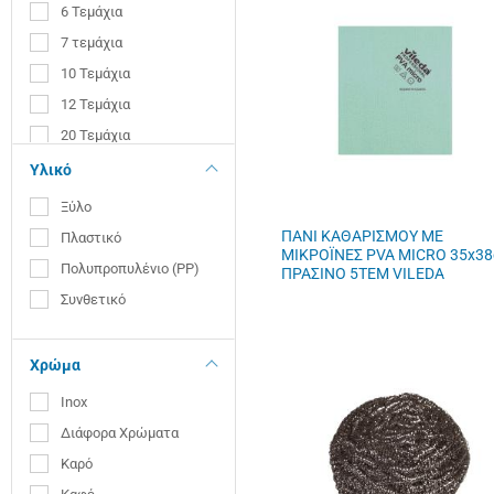
6 Τεμάχια
7 τεμάχια
10 Τεμάχια
12 Τεμάχια
20 Τεμάχια
25 Τεμάχια
Υλικό
50 Τεμάχια
Ξύλο
200 Τεμάχια
ΠΑΝΙ ΚΑΘΑΡΙΣΜΟΥ ΜΕ
Πλαστικό
ΜΙΚΡΟΪΝΕΣ PVA MICRO 35x3
Πολυπροπυλένιο (PP)
ΠΡΑΣΙΝΟ 5TEM VILEDA
Συνθετικό
Χρώμα
Inox
Διάφορα Χρώματα
Καρό