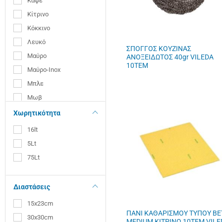
Καφέ
Κίτρινο
Κόκκινο
Λευκό
ΣΠΟΓΓΟΣ ΚΟΥΖΙΝΑΣ
Μαύρο
ΑΝΟΞΕΙΔΩΤΟΣ 40gr VILEDA
10ΤΕΜ
Μαύρο-Inox
Μπλε
Μωβ
Πράσινο
Χωρητικότητα
Ροζ
16lt
5Lt
75Lt
Διαστάσεις
15x23cm
ΠΑΝΙ ΚΑΘΑΡΙΣΜΟΥ ΤΥΠΟΥ ΒΕ
30x30cm
MEDIUM ΚΙΤΡΙΝΟ 10ΤΕΜ VILE