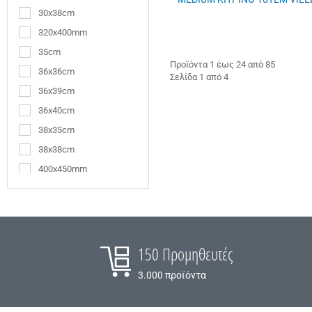
30x38cm
320x400mm
35cm
Προϊόντα 1 έως 24 από 85
36x36cm
Σελίδα 1 από 4
36x39cm
36x40cm
38x35cm
38x38cm
400x450mm
40x40cm
40x60cm
470x310x75mm
7,5x11cm
150 Προμηθευτές
7x13cm
3.000 προϊόντα
7x14cm
9,5x15,8cm