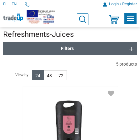
EL
EN
Login / Register
Telephone
Orders
PROD
Search
Shopping
cart
Refreshments-Juices
Filters
5
products
View by
24
48
72
ADD
TO
FAVORITES