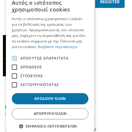
Αυτός ο ιστότοπος
REGISTER
χρησιμοποιεί cookies
I have read and accept the
terms of use
Αυτός ο ιστότοπος χρησιμοποιεί cookies
για τη βελτίωση της εμπειρίας των
χρηστών. Χρησιμοποιώντας τον ιστότοπό
μας, παρέχετε τη συγκατάθεσή σας για όλα
τα cookies σύμφωνα με την Πολιτική μας
για τα cookies.
Διαβάστε περισσότερα
ΑΠΟΛΎΤΩΣ ΑΠΑΡΑΊΤΗΤΑ
ΑΠΌΔΟΣΗΣ
ΣΤΌΧΕΥΣΗΣ
ΛΕΙΤΟΥΡΓΙΚΌΤΗΤΑΣ
ΑΠΟΔΟΧΉ ΌΛΩΝ
ΑΠΌΡΡΙΨΗ ΌΛΩΝ
ΕΜΦΆΝΙΣΗ ΛΕΠΤΟΜΕΡΕΙΏΝ
© 2026
TradeUp
- All rights reserved