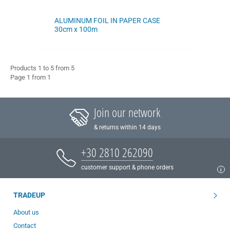
ALUMINUM FOIL IN PAPER CASE
30cm x 100m
Products 1 to 5 from 5
Page 1 from 1
Join our network
& returns within 14 days
+30 2810 262090
customer support & phone orders
TRADEUP
About us
Contact