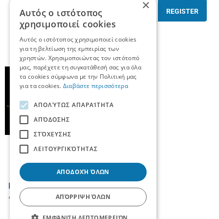
×
Αυτός ο ιστότοπος
REGISTER
χρησιμοποιεί cookies
I have read and accept the
terms of use
Αυτός ο ιστότοπος χρησιμοποιεί cookies
για τη βελτίωση της εμπειρίας των
χρηστών. Χρησιμοποιώντας τον ιστότοπό
μας, παρέχετε τη συγκατάθεσή σας για όλα
τα cookies σύμφωνα με την Πολιτική μας
για τα cookies.
Διαβάστε περισσότερα
ΑΠΟΛΎΤΩΣ ΑΠΑΡΑΊΤΗΤΑ
ΑΠΌΔΟΣΗΣ
ΣΤΌΧΕΥΣΗΣ
ΛΕΙΤΟΥΡΓΙΚΌΤΗΤΑΣ
ΑΠΟΔΟΧΉ ΌΛΩΝ
ΑΠΌΡΡΙΨΗ ΌΛΩΝ
ΕΜΦΆΝΙΣΗ ΛΕΠΤΟΜΕΡΕΙΏΝ