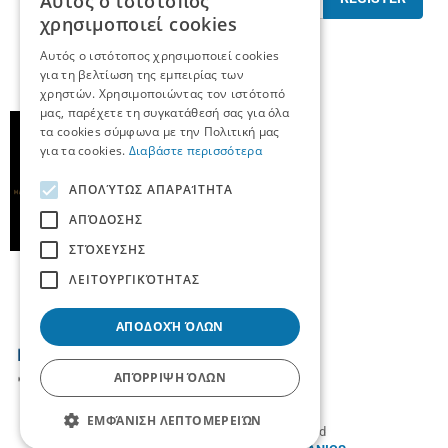
Αυτός ο ιστότοπος
χρησιμοποιεί cookies
I have read and accept the
terms of use
Αυτός ο ιστότοπος χρησιμοποιεί cookies
για τη βελτίωση της εμπειρίας των
χρηστών. Χρησιμοποιώντας τον ιστότοπό
μας, παρέχετε τη συγκατάθεσή σας για όλα
τα cookies σύμφωνα με την Πολιτική μας
για τα cookies.
Διαβάστε περισσότερα
ΑΠΟΛΎΤΩΣ ΑΠΑΡΑΊΤΗΤΑ
ΑΠΌΔΟΣΗΣ
ΣΤΌΧΕΥΣΗΣ
ΛΕΙΤΟΥΡΓΙΚΌΤΗΤΑΣ
ΑΠΟΔΟΧΉ ΌΛΩΝ
ΑΠΌΡΡΙΨΗ ΌΛΩΝ
ΕΜΦΆΝΙΣΗ ΛΕΠΤΟΜΕΡΕΙΏΝ
© 2026
TradeUp
- All rights reserved