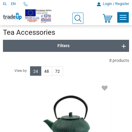
EL
EN
Login / Register
Telephone
Orders
PROD
Search
Shopping
cart
Tea Accessories
Filters
8
products
View by
24
48
72
ADD
TO
FAVORITES