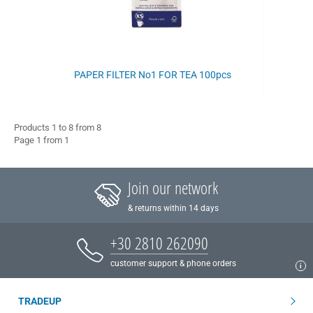
PAPER FILTER Νο1 FOR TEA 100pcs
Products 1 to 8 from 8
Page 1 from 1
Join our network
& returns within 14 days
+30 2810 262090
customer support & phone orders
TRADEUP